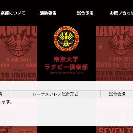
倶楽部について
活動報告
試合予定
お問い合わ
果
トーナメント／試合形式
試合会場
します。